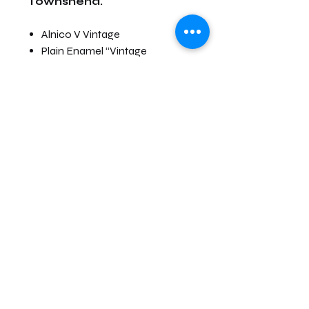
Townshend.
Alnico V Vintage
Plain Enamel “Vintage
Formula”
Capot Nickel Silver
Le délais moyen est compris entre
2 à 8 semaines à partir de la date
de commande.
Contacter HEPCAT PICKUPS
06 07 35 59 46
Conditions générales de vente
Copyright © 2025 HEPCAT PICKUPS