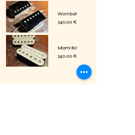
Wombat
Prix
340,00 €
Miami 80'
Prix
340,00 €
1
/
1
Contacter HEPCAT PICKUPS