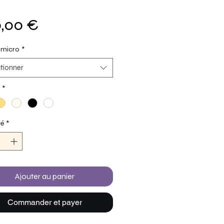
Prix
,00 €
 micro
*
tionner
*
té
*
Ajouter au panier
Commander et payer