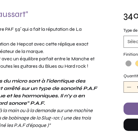
aussart"
340
 PAF 59′ qui a fait la réputation de La
Type de
Sélec
tation de Hepcat avec cette réplique exact
réateur de la marque.
Finition
avec un équilibre parfait entre le Manche et
toutes les guitares du Blues au Hard rock !
Quanti
u micro sont à l’identique des
t arrêté sur un type de sonorité P.A.F
e et les harmoniques. Il n’y a en
ard sonore” P.A.F.
 à la main ou à la demande sur une machine
 de bobinage de la Slug-101: ( une des trois
né les P.A.F d’époque )”