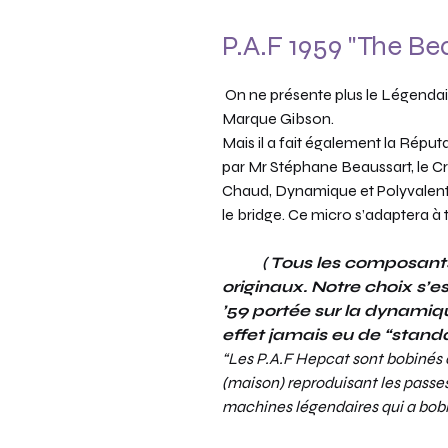
P.A.F 1959 "The Be
On ne présente plus le Légendaire
Marque Gibson.
Mais il a fait également la Répu
par Mr Stéphane Beaussart, le C
Chaud, Dynamique et Polyvalent 
le bridge. Ce micro s’adaptera à 
( Tous les composants d
originaux. Notre choix s’es
’59 portée sur la dynamiqu
effet jamais eu de “stand
“Les P.A.F Hepcat sont bobinés
(maison) reproduisant les passes
machines légendaires qui a bobi