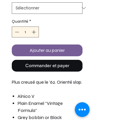
Quantité
*
Ajouter au panier
Commander et payer
Plus creusé que le ’62. Orienté slap.
Alnico V
Plain Enamel “Vintage
Formula”
Grey bobbin or Black
Le délais moyen est compris entre