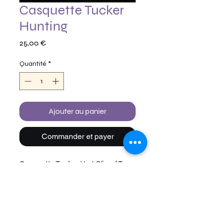
Casquette Tucker
Hunting
Prix
25,00 €
Quantité
*
Ajouter au panier
Commander et payer
Casquette Tucker Vert Olive / Tan
et noir avec Logo blanc
Taille unique large réglable !